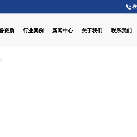
联
誉资质
行业案例
新闻中心
关于我们
联系我们
台