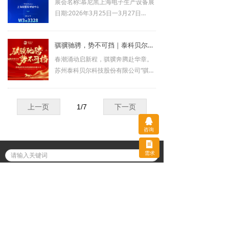
展会名称:慕尼黑上海电子生产设备展
日期:2026年3月25日一3月27日
展会地点:上海新国际博览中心
展位号:W3馆3328
骐骥驰骋，势不可挡｜泰科贝尔2026新春年会圆满落幕，共赴新程启华章！
春潮涌动启新程，骐骥奔腾赴华章。
苏州泰科贝尔科技股份有限公司“骐骥
驰骋，势不可挡”2026新春年会圆满
落幕！
上一页
1
/
7
下一页
咨询
需求
ꄙ
邮箱：green_li@ticbel.com
联系电话：15062335807（李先生）
地址：江苏省苏州市吴中区东太湖路4898号
“管理创造价值，服务提升优势，品质至上，服务至
优”是公司的发展理念，团结创新务实是公司矢志不渝