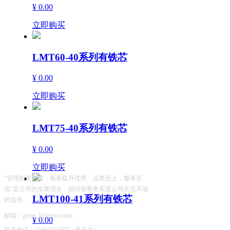
行
¥ 0.00
业
立即购买
案
例
新
LMT60-40系列有铁芯
闻
中
¥ 0.00
心
联
立即购买
系
我
们
LMT75-40系列有铁芯
¥ 0.00
立即购买
“管理创造价值，服务提升优势，品质至上，服务至
优”是公司的发展理念，团结创新务实是公司矢志不渝
LMT100-41系列有铁芯
的追求。
邮箱：green_li@ticbel.com
¥ 0.00