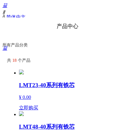
끀
ꁲ
ꀅ
简体中文
首
产品中心
页
关
于
所有产品分类
끀
我
们
共
18
个产品
加
入
我
们
LMT23-40系列有铁芯
产
品
¥ 0.00
中
心
立即购买
荣
誉
资
LMT48-40系列有铁芯
质